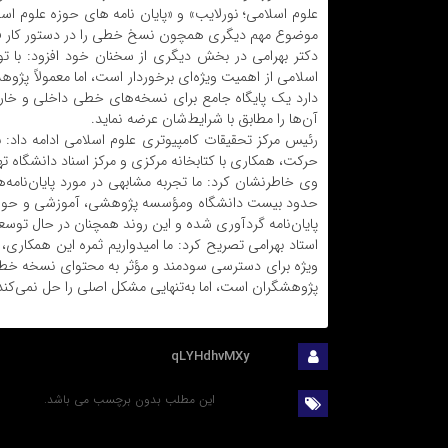
علوم اسلامی؛ نورلایب» و «پایان نامه های حوزه علوم اس
موضوع مهم دیگری همچون نسخ خطی را در دستور کار فعا
دکتر بهرامی در بخش دیگری از سخنان خود افزود: با ت
اسلامی از اهمیت ویژه‌ای برخوردار است، اما معمولاً 
دارد یک پایگاه جامع برای نسخه‌های خطی داخلی و خارجی
آن‌ها را مطابق با شرایط‌شان عرضه نماید.
رئیس مرکز تحقیقات کامپیوتری علوم اسلامی ادامه داد: ب
حرکت، همکاری با کتابخانه مرکزی و مرکز اسناد دانشگاه ت
وی خاطرنشان کرد: ما تجربه مشابهی در مورد پایان‌نامه‌ها 
حدود بیست دانشگاه ومؤسسه پژوهشی، آموزشی و حوزوی پا
پایان‌نامه گردآوری شده و این روند همچنان در حال توسع
استاد بهرامی تصریح کرد: ما امیدواریم ثمره این همکاری، 
ویژه برای دسترسی سودمند و مؤثر به محتوای نسخه خط
پژوهشگران است، اما به‌تنهایی مشکل اصلی را حل نمی‌کند
ارسال :
qLYHdhvMXy
این مطلب بدون برچسب می باشد.
برچسب ها