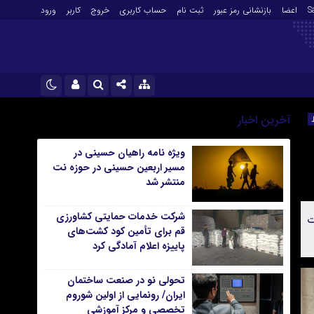
S
اعضا
بازنشانی رمز عبور
ثبت نام
حساب کاربری
خروج
کاربر
ورود
 عبور
ثبت نام
نام کاربری یا نشانی ایمیل
اینستاگرام
آخرین اخبار
تلگرام
ویژه نامه راهیان حسینی در
رمز عبور
مسیر اربعین حسینی در حوزه نت
سروش
منتشر شد
ایتا
شرکت خدمات حمایتی کشاورزی
ت
مرا به خاطر بسپار
آپارات
قم برای تأمین کود کشت‌های
پاییزه اعلام آمادگی کرد
اپلیکیشن
تحولی نو در صنعت ساختمان
ایران/ رونمایی از اولین شوروم
تخصصی و مرکز آموزشی