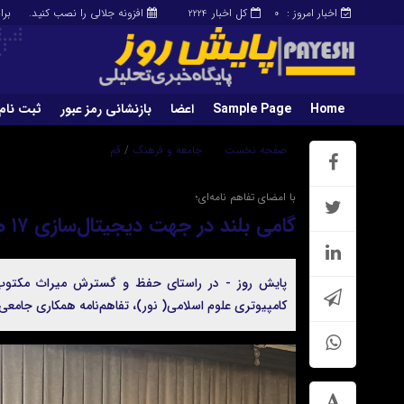
اخبار امروز :
کل اخبار
افزونه جلالی را نصب کنید.
برابر با : 
۲۲۲۴
۰
Home
Sample Page
اعضا
بازنشانی رمز عبور
ثبت نام
Sample Page
Home
صفحه نخست
جامعه و فرهنگ
/
قم
حساب کاربری
خروج
با امضای تفاهم نامه‌ای؛
گامی بلند در جهت دیجیتال‌سازی ۱۷ هزار نسخه خطی رقم خورد
پایش روز - در راستای حفظ و گسترش میراث مکتوب کش
کامپیوتری علوم اسلامی( نور)، تفاهم‌نامه همکاری جامعی ر