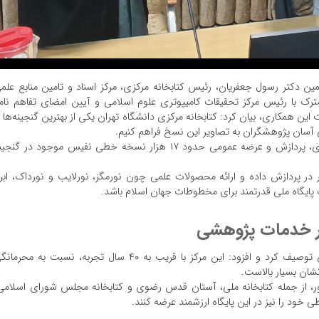
ن دکتر رسول جعفریان، رئیس کتابخانه مرکزی، مرکز اسناد و تامین منابع علم
ترک با رئیس مرکز تحقیقات کامیپوتری علوم اسلامی و آیین امضای تفاهم نام
این همکاری، بیان کرد: کتابخانه مرکزی دانشگاه تهران یکی از بهترین گنجینه‌ها ر
 آسان پژوهشگران به تصاویر این نسخ فراهم کنیم.
وی افزود: این توافق، مسیری نوین را برای دیجیتال‌سازی، پردازش و عرضه عمومی حدود ۱۷ هزار نسخه خطی نفیس موجود در گن
ر در پردازش داده و ارائه محصولات علمی چون نورمگز، نورلایب و نورداک، ابرا
 پایگاه ملی قدرتمند برای مخطوطات جهان اسلام باشد.
در خدمات پژوهشی
دکتر جعفریان، مرکز نور را یک مرکز مهم داده و حرفه‌ای توصیف کرد و افزود: این مرکز با قریب به ۴۰ سال تجربه، نسبت به محر
شان بسیار بالاست.
، از جمله کتابخانه ملی، آستان قدس رضوی و کتابخانه مجلس شورای اسلامی
خود را نیز در این پایگاه ارزشمند عرضه کنند.