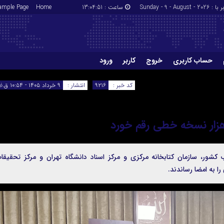
Sunday - 9 - August - 2026
ساعت :
13:04:52
Home
ample Page
حساب کاربری
خروج
کاربر
ورود
اعضا
بازنشانی رمز
کد خبر :
۹۲۱۶
انتشار :
۹ خرداد ۱۴۰۵ - ۱۰:۵۴ ق.ظ
کاربر
ورود
ور، سازمان کتابخانه مرکزی و مرکز اسناد دانشگاه تهران و مرکز تحقیقا
ا به امضا رساندند.