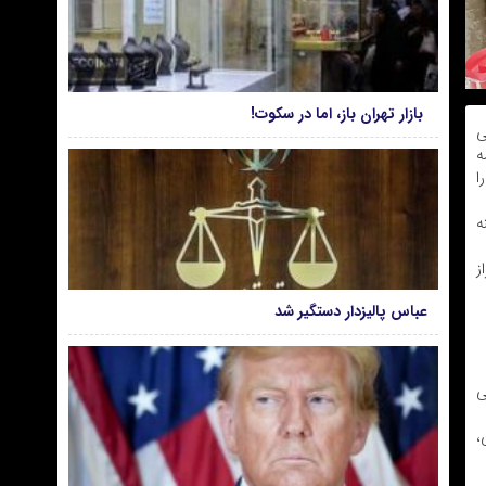
بازار تهران باز، اما در سکوت!
ی
ه
ا
جینه
ز
عباس پالیزدار دستگیر شد
مانگی
،