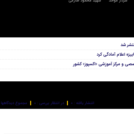
سردار موحد
شهید محمود صارمی
تشر شد
زه اعلام آمادگی کرد
صصی و مرکز آموزشی «اکسپوز» کشور
انتشار یافته : ۰
در انتظار بررسی : ۰
مجموع دیدگاهها : 