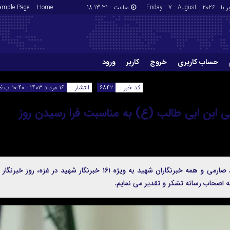
Friday - 7 - August - 2026
ساعت :
18:13:32
Home
ample Page
حساب کاربری
خروج
کاربر
ورود
اعضا
بازنشانی رمز
کد خبر :
۶۸۴۲
انتشار :
۱۶ مرداد ۱۴۰۳ - ۱۰:۴۰ ب.ظ
کاربر
ورود
لی ابن ابی طالب (ع) به مناسبت فرا رسیدن روز
پایش روز - اینجانب ضمن گرامیداشت یاد شهید محمود صارمی و همه خبرنگاران شهید به ویژه ۱۶۱ خبرنگار شهید در غزه، روز خبرنگ
ه اصحاب رسانه تشکر و تقدیر می نمایم.