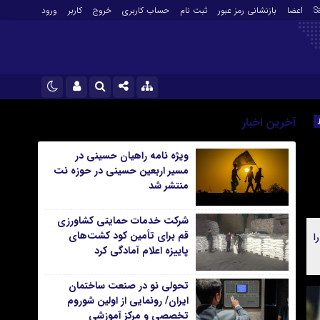
S
اعضا
بازنشانی رمز عبور
ثبت نام
حساب کاربری
خروج
کاربر
ورود
 عبور
ثبت نام
نام کاربری یا نشانی ایمیل
اینستاگرام
آخرین اخبار
تلگرام
ویژه نامه راهیان حسینی در
رمز عبور
مسیر اربعین حسینی در حوزه نت
سروش
منتشر شد
ایتا
شرکت خدمات حمایتی کشاورزی
مرا به خاطر بسپار
آپارات
قم برای تأمین کود کشت‌های
ار را
پاییزه اعلام آمادگی کرد
اپلیکیشن
تحولی نو در صنعت ساختمان
ایران/ رونمایی از اولین شوروم
تخصصی و مرکز آموزشی