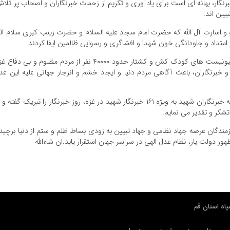
برنگار، بهانه ای است برای یادآوری و تکریم از زحمات خبرنگاران و اصحاب پر تلا
یین اند.
 و اسارت آل الله که حضرت امام سجاد علیه السلام و حضرت زینب کبری سلام الل
ر امتداد و جاودانگی خون شهدا و افشاگری و رسوایی ظالمین ایفا کردند.
همچنین این ایام همزمان شده است با ظلم و جنایت صهیونیست های کودک کش و کشتار حدود ۴۰۰۰۰ نفر از مردم مظلوم و بی دفا
 خبرنگاران، باعث آگاهی مردم دنیا و ایجاد خشم و انزجار جهانی علیه این غد
اینجانب ضمن گرامیداشت یاد شهید محمود صارمی و همه خبرنگاران شهید به ویژه ۱۶۱ خبرنگار شهید در غزه، روز خبرنگار را تبریک گفته و
کر و تقدیر می نمایم.
مندگان عرصه جهاد نظامی و جهاد تبیین به زودی بساط ظلم و ستم از دنیا برچید
دولت یار، نظام عدل الهی در سراسر جهان استقرار یابد.ان شاءالله
اه استان قم